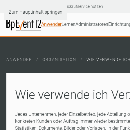
Hotline: +49 6232 60046-90
|
Rückrufservice nutzen
Zum Hauptinhalt springen
Anwender
Lernen
Administratoren
Einrichtun
ANWENDER
ORGANISATION
WIE VERWENDE ICH
Wie verwende ich Ver
Jedes Unternehmen, jeder Einzelbetrieb, jede Abteilung o
konkreten Kunden oder Auftrag immer wieder bestimmte I
Statistiken, Dokumente, Bilder oder Vorlagen. In der Fun