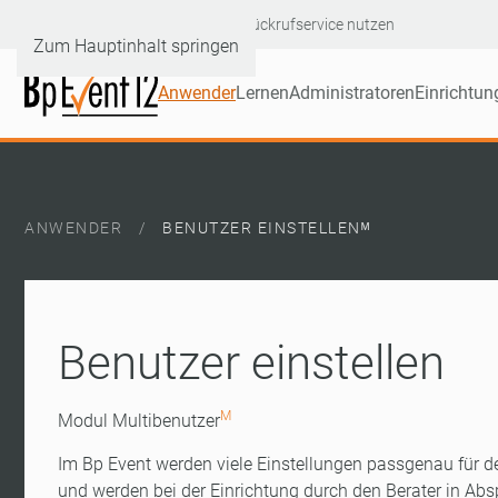
Hotline: +49 6232 60046-90
|
Rückrufservice nutzen
Zum Hauptinhalt springen
Anwender
Lernen
Administratoren
Einrichtun
ANWENDER
BENUTZER EINSTELLENᴹ
Benutzer einstellen
M
Modul Multibenutzer
Im Bp Event werden viele Einstellungen passgenau für 
und werden bei der Einrichtung durch den Berater in Ab