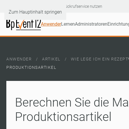
Hotline: +49 6232 60046-90
|
Rückrufservice nutzen
Zum Hauptinhalt springen
Anwender
Lernen
Administratoren
Einrichtun
ANWENDER
ARTIKEL
WIE LEGE ICH EIN REZEP
PRODUKTIONSARTIKEL
Berechnen Sie die Mat
Produktionsartikel