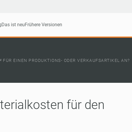
g
Das ist neu
Frühere Versionen
Tᴹ FÜR EINEN PRODUKTIONS- ODER VERKAUFSARTIKEL AN?
erialkosten für den