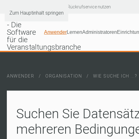
Hotline: +49 6232 60046-90
|
Rückrufservice nutzen
Zum Hauptinhalt springen
Anwender
Lernen
Administratoren
Einrichtu
ANWENDER
ORGANISATION
WIE SUCHE ICH ...?
Suchen Sie Datensätz
mehreren Bedingungen