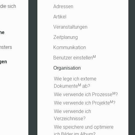
die sich
Adressen
Artikel
Veranstaltungen
he
.
Zeitplanung
nsters
Kommunikation
Benutzer einstellenᴹ
gen
Organisation
Wie lege ich externe
Dokumenteᴹ ab?
Wie verwende ich Prozesseᴹ?
Wie verwende ich Projekteᴹ?
Wie verwende ich
Verzeichnisse?
Wie speichere und optimiere
ich Bilder im Album?