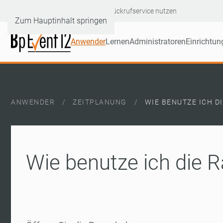
Hotline: +49 6232 60046-90
|
Rückrufservice nutzen
Zum Hauptinhalt springen
Anwender
Lernen
Administratoren
Einrichtun
ANWENDER
ZEITPLANUNG
WIE BENUTZE ICH 
Wie benutze ich die