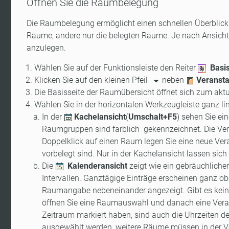
Öffnen Sie die Raumbelegung
Die Raumbelegung ermöglicht einen schnellen Überblick 
Räume, andere nur die belegten Räume. Je nach Ansicht 
anzulegen.
Wählen Sie auf der Funktionsleiste den Reiter
Basi
Klicken Sie auf den kleinen Pfeil
neben
Veransta
Die Basisseite der Raumübersicht öffnet sich zum akt
Wählen Sie in der horizontalen Werkzeugleiste ganz li
In der
Kachelansicht
(
Umschalt+F5
) sehen Sie ei
Raumgruppen sind farblich gekennzeichnet. Die Ver
Doppelklick auf einen Raum legen Sie eine neue Ve
vorbelegt sind. Nur in der Kachelansicht lassen sich
Die
Kalenderansicht
zeigt wie ein gebräuchliche
Intervallen. Ganztägige Einträge erscheinen ganz o
Raumangabe nebeneinander angezeigt. Gibt es keine
öffnen Sie eine Raumauswahl und danach eine Veran
Zeitraum markiert haben, sind auch die Uhrzeiten d
ausgewählt werden, weitere Räume müssen in der Ve