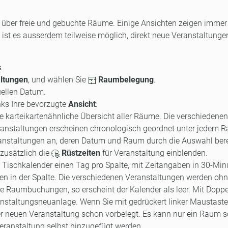
über freie und gebuchte Räume. Einige Ansichten zeigen immer 
ist es ausserdem teilweise möglich, direkt neue Veranstaltunge
s
.
ltungen
, und wählen Sie
Raumbelegung
.
uellen Datum.
nks Ihre bevorzugte
Ansicht
:
ne karteikartenähnliche Übersicht aller Räume. Die verschiedenen
anstaltungen erscheinen chronologisch geordnet unter jedem R
ranstaltungen an, deren Datum und Raum durch die Auswahl bere
 zusätzlich die
Rüstzeiten
für Veranstaltung einblenden.
r Tischkalender einen Tag pro Spalte, mit Zeitangaben in 30-Min
ben in der Spalte. Die verschiedenen Veranstaltungen werden oh
 Raumbuchungen, so erscheint der Kalender als leer. Mit Doppe
staltungsneuanlage. Wenn Sie mit gedrückert linker Maustaste
er neuen Veranstaltung schon vorbelegt. Es kann nur ein Raum s
ranstaltung selbst hinzugefügt werden.