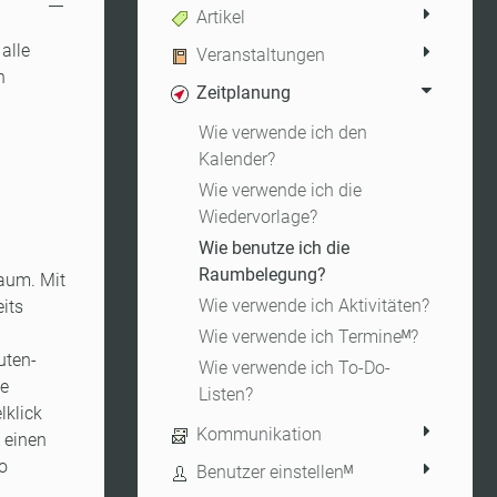
Artikel
alle
Veranstaltungen
n
Zeitplanung
Wie verwende ich den
Kalender?
Wie verwende ich die
Wiedervorlage?
Wie benutze ich die
Raumbelegung?
aum. Mit
Wie verwende ich Aktivitäten?
its
Wie verwende ich Termineᴹ?
uten-
Wie verwende ich To-Do-
ne
Listen?
lklick
Kommunikation
 einen
o
Benutzer einstellenᴹ