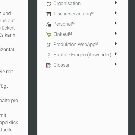
Organisation
n und
Tischreservierungᴹ
aus auf
Personalᴹ
rückert
Einkaufᴹ
 Es kann
Produktion WebAppᴹ
izontal
Häufige Fragen (Anwender)
Glossar
ie mit
fügt
palte pro
mit
ppelklick
tuelle